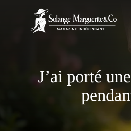
Aller
au
contenu
J’ai porté une
pendan