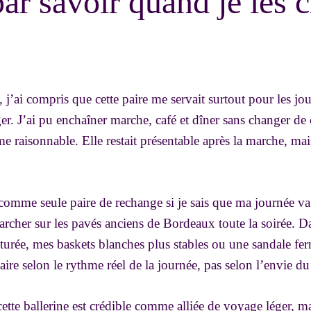
 par savoir quand je les c
j’ai compris que cette paire me servait surtout pour les jo
ger. J’ai pu enchaîner marche, café et dîner sans changer de 
e raisonnable. Elle restait présentable après la marche, ma
 comme seule paire de rechange si je sais que ma journée v
archer sur les pavés anciens de Bordeaux toute la soirée. Da
cturée, mes baskets blanches plus stables ou une sandale fer
ire selon le rythme réel de la journée, pas selon l’envie du
 cette ballerine est crédible comme alliée de voyage léger,