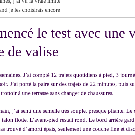
nes, j’ai vu la vraie limite
and je les choisirais encore
encé le test avec une v
e de valise
 5 semaines. J’ai compté 12 trajets quotidiens à pied, 3 jour
oir. J’ai porté la paire sur des trajets de 22 minutes, puis s
 trottoir à une terrasse sans changer de chaussures.
ain, j’ai senti une semelle très souple, presque pliante. Le c
 talon flotte. L’avant-pied restait rond. Le bord arrière gard
pas trouvé d’amorti épais, seulement une couche fine et disc