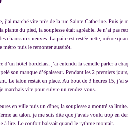
 j’ai marché vite près de la rue Sainte-Catherine. Puis je me
la plante du pied, la souplesse était agréable. Je n’ai pas re
les chaussures neuves. La paire est restée nette, même quand
e métro puis le remonter aussitôt.
re d’un hôtel bordelais, j’ai entendu la semelle parler à cha
elé son manque d’épaisseur. Pendant les 2 premiers jours, 
t. Le talon restait en place. Au bout de 3 heures 15, j’ai se
je marchais vite pour suivre un rendez-vous.
ures en ville puis un dîner, la souplesse a montré sa limit
erme au talon. je me suis dite que j’avais voulu trop en de
le à lire. Le confort baissait quand le rythme montait.