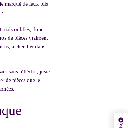
ie marqué de faux plis
ue.
at mais oubliés, donc
uros de pièces vraiment
mois, à chercher dans
cs sans réfléchir, juste
ser de pièces que je
années.
aque