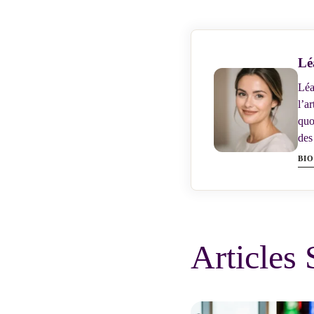
Lé
Léa
l’a
quo
des
BI
Articles 