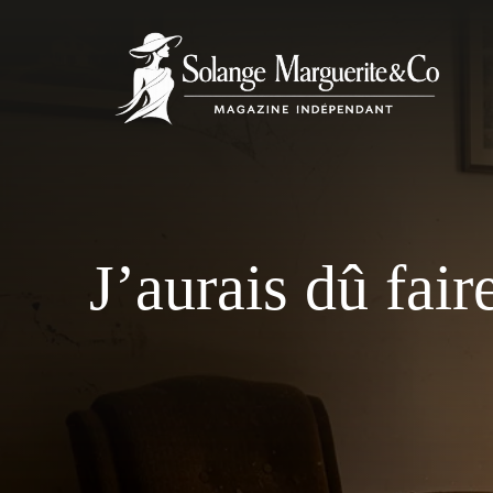
Aller
au
contenu
J’aurais dû fai