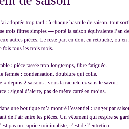
ai adoptée trop tard : à chaque bascule de saison, tout sorti
e trois filtres simples — porté la saison équivalente l’an der
eux autres pièces. Le reste part en don, en retouche, ou e
 fois tous les trois mois.
able : pièce tassée trop longtemps, fibre fatiguée.
e fermée : condensation, doublure qui colle.
e » depuis 2 saisons : vous la rachèterez sans le savoir.
ce : signal d’alerte, pas de mètre carré en moins.
dans une boutique m’a montré l’essentiel : ranger par saiso
sant de l’air entre les pièces. Un vêtement qui respire se ga
n’est pas un caprice minimaliste, c’est de l’entretien.