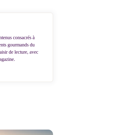
ontenus consacrés à
oments gourmands du
aisir de lecture, avec
magazine.