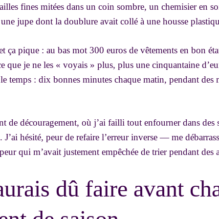
ailles fines mitées dans un coin sombre, un chemisier en so
, une jupe dont la doublure avait collé à une housse plastiq
é, et ça pique : au bas mot 300 euros de vêtements en bon ét
e que je ne les « voyais » plus, plus une cinquantaine d’e
le temps : dix bonnes minutes chaque matin, pendant des 
t de découragement, où j’ai failli tout enfourner dans des sa
. J’ai hésité, peur de refaire l’erreur inverse — me débarras
te peur qui m’avait justement empêchée de trier pendant des 
aurais dû faire avant ch
nt de saison