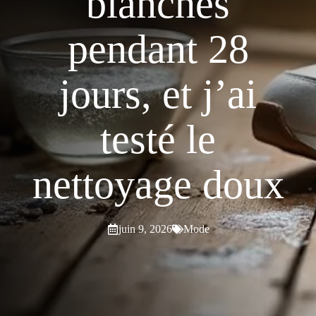
blanches
pendant 28
jours, et j’ai
testé le
nettoyage doux
juin 9, 2026
Mode