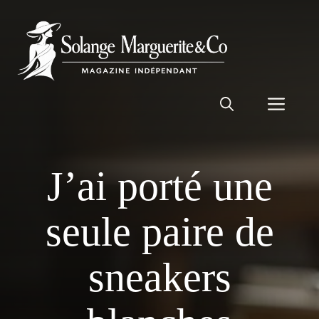
Aller
au
contenu
Men
J’ai porté une
seule paire de
sneakers